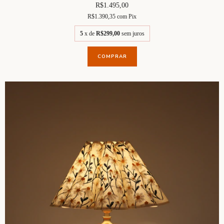
R$1.495,00
R$1.390,35
com
Pix
5
x de
R$299,00
sem juros